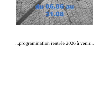
du 06.06 au
31.08
...programmation rentrée 2026 à venir...